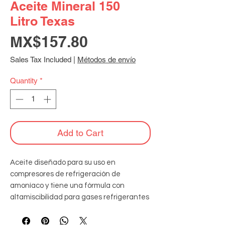
Aceite Mineral 150
Litro Texas
Price
MX$157.80
Sales Tax Included
|
Métodos de envío
Quantity
*
Add to Cart
Aceite diseñado para su uso en 
compresores de refrigeración de 
amoníaco y tiene una fórmula con 
altamiscibilidad para gases refrigerantes 
del CFC´s, HCFC´s que ofrece protección 
contra la formación de depósitos y óxidos.