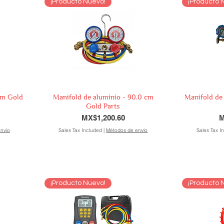
¡Producto Nuevo!
¡Producto 
cm Gold
Manifold de aluminio - 90.0 cm
Manifold de
Gold Parts
Price
P
MX$1,200.60
M
nvío
Sales Tax Included
|
Métodos de envío
Sales Tax I
¡Producto Nuevo!
¡Producto 