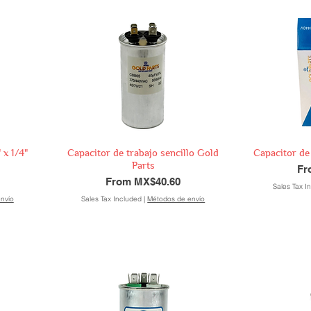
 x 1/4"
Capacitor de trabajo sencillo Gold
Capacitor de
Parts
Sal
F
Sale Price
From
MX$40.60
Sales Tax I
nvío
Sales Tax Included
|
Métodos de envío