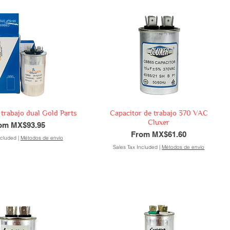
 trabajo dual Gold Parts
Capacitor de trabajo 370 VAC
Cluxer
e Price
rom
MX$93.95
Sale Price
From
MX$61.60
ncluded
|
Métodos de envío
Sales Tax Included
|
Métodos de envío