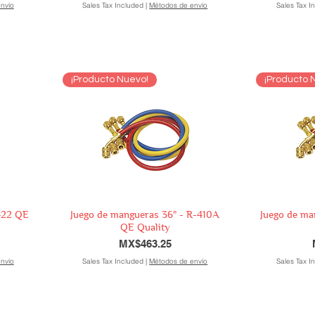
nvío
Sales Tax Included
|
Métodos de envío
Sales Tax I
¡Producto Nuevo!
¡Producto 
-22 QE
Juego de mangueras 36" - R-410A
Juego de ma
QE Quality
Price
MX$463.25
nvío
Sales Tax Included
|
Métodos de envío
Sales Tax I