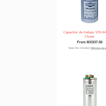
Capacitor de trabajo 370/
Cluxer
Sale Price
From
MX$37.00
Sales Tax Included
|
Métodos de e