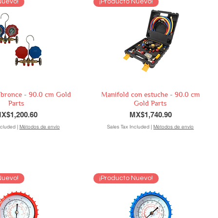
Nuevo!
¡Producto Nuevo!
 bronce - 90.0 cm Gold
Manifold con estuche - 90.0 cm
Parts
Gold Parts
rice
Price
X$1,200.60
MX$1,740.90
ncluded
|
Métodos de envío
Sales Tax Included
|
Métodos de envío
Nuevo!
¡Producto Nuevo!