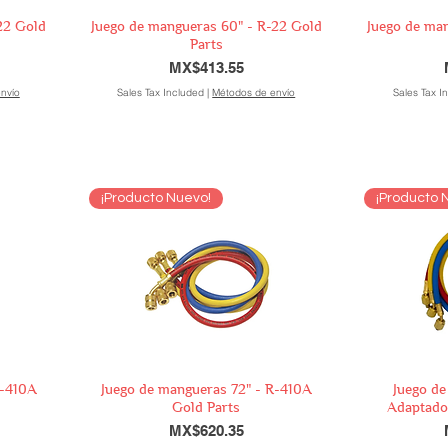
22 Gold
Juego de mangueras 60" - R-22 Gold
Juego de ma
Parts
Price
MX$413.55
nvío
Sales Tax Included
|
Métodos de envío
Sales Tax I
¡Producto Nuevo!
¡Producto 
R-410A
Juego de mangueras 72" - R-410A
Juego de
Gold Parts
Adaptado
Price
MX$620.35