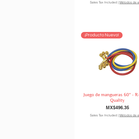
Sales Tax Included
|
Métodos de e
¡Producto Nuevo!
Juego de mangueras 60" - R
Quality
Price
MX$496.35
Sales Tax Included
|
Métodos de e