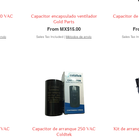
440 VAC
Capacitor encapsulado ventilador
Capacitor de
Gold Parts
Sale Price
Sal
From
MX$15.00
F
nvío
Sales Tax Included
|
Métodos de envío
Sales Tax I
5 VAC
Capacitor de arranque 250 VAC
Kit de arran
Coldtek