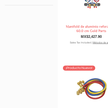
AQUION
ARK-tools
Cluxer
Coldtek
Manifold de aluminio refor
Daewoo
60.0 cm Gold Parts
DAEWOO
Price
MX$2,427.90
Easy Cold
Sales Tax Included
|
Métodos de e
ELCO
Everwell
Freon
Gold Parts
LG
¡Producto Nuevo!
Mabe
MABE
QE Quality
Quimobásicos
SECOP
Texas Lubricant
Whirlpool