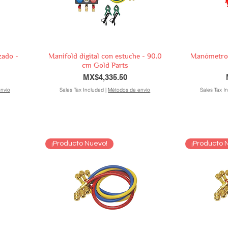
zado -
Manifold digital con estuche - 90.0
Manómetro d
cm Gold Parts
Price
MX$4,335.50
nvío
Sales Tax Included
|
Métodos de envío
Sales Tax I
¡Producto Nuevo!
¡Producto 