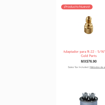
¡Producto Nuevo!
Adaptador para R-22 - 5/16"
Gold Parts
Price
MX$76.90
Sales Tax Included
|
Métodos de e