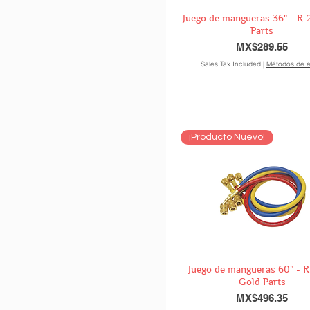
Juego de mangueras 36" - R-
Parts
Price
MX$289.55
Sales Tax Included
|
Métodos de e
¡Producto Nuevo!
Juego de mangueras 60" - 
Gold Parts
Price
MX$496.35