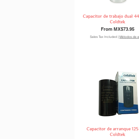
Capacitor de trabajo dual 
Coldtek
Sale Price
From
MX$73.95
Sales Tax Included
|
Métodos de e
Capacitor de arranque 12
Coldtek