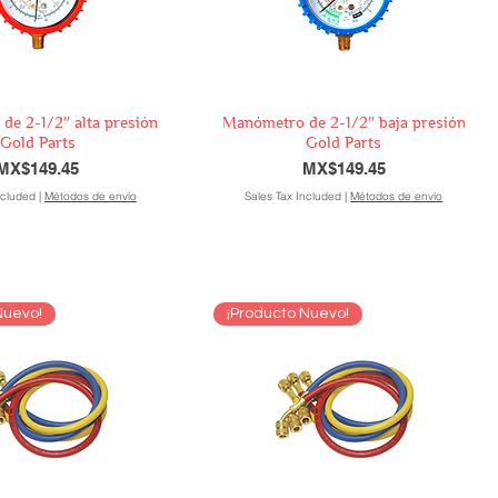
e 2-1/2″ alta presión
Manómetro de 2-1/2″ baja presión
Gold Parts
Gold Parts
Price
Price
MX$149.45
MX$149.45
ncluded
|
Métodos de envío
Sales Tax Included
|
Métodos de envío
Nuevo!
¡Producto Nuevo!