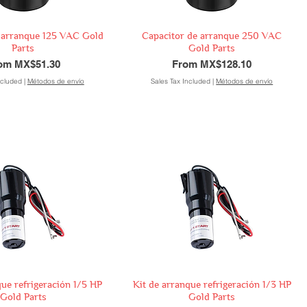
 arranque 125 VAC Gold
Capacitor de arranque 250 VAC
Parts
Gold Parts
e Price
Sale Price
rom
MX$51.30
From
MX$128.10
ncluded
|
Métodos de envío
Sales Tax Included
|
Métodos de envío
que refrigeración 1/5 HP
Kit de arranque refrigeración 1/3 HP
Gold Parts
Gold Parts