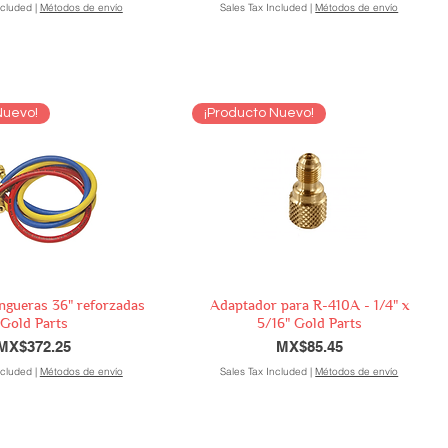
ncluded
|
Métodos de envío
Sales Tax Included
|
Métodos de envío
Nuevo!
¡Producto Nuevo!
ngueras 36" reforzadas
Adaptador para R-410A - 1/4" x
Gold Parts
5/16" Gold Parts
Price
Price
MX$372.25
MX$85.45
ncluded
|
Métodos de envío
Sales Tax Included
|
Métodos de envío