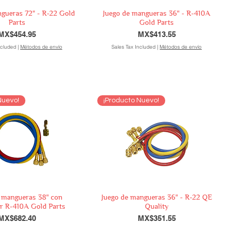
ngueras 72" - R-22 Gold
Juego de mangueras 36" - R-410A
Parts
Gold Parts
Price
Price
MX$454.95
MX$413.55
ncluded
|
Métodos de envío
Sales Tax Included
|
Métodos de envío
Nuevo!
¡Producto Nuevo!
 mangueras 38" con
Juego de mangueras 36" - R-22 QE
r R-410A Gold Parts
Quality
Price
Price
MX$682.40
MX$351.55