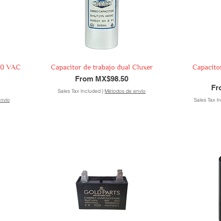
440 VAC
Capacitor de trabajo dual Cluxer
Capacitor
Sale Price
From
MX$98.50
Sal
F
Sales Tax Included
|
Métodos de envío
nvío
Sales Tax I