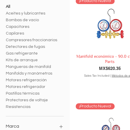
¡Producto Nuevo!
All
Aceites y lubricantes
Bombas de vacio
Capacitores
Capilares
Compresores fraccionarios
Detectores de fugas
Gas refrigerante
Manifold económico - 90.0 
Kits de arranque
Parts
Mangueras de manifold
Price
MX$620.35
Manifolds y manómetros
Sales Tax Included
|
Métodos de e
Motores refrigeración
Motores refrigerador
Pastillas térmicas
Protectores de voltaje
¡Producto Nuevo!
Resistencias
Marca