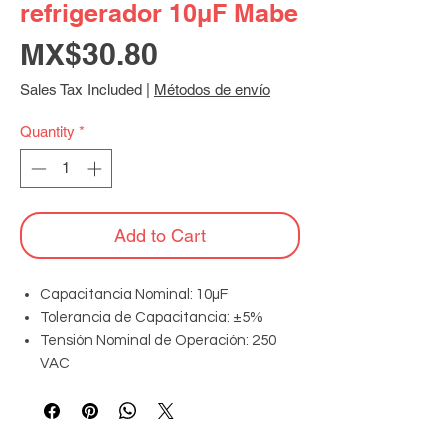
refrigerador 10µF Mabe
Price
MX$30.80
Sales Tax Included
|
Métodos de envío
Quantity
*
Add to Cart
Capacitancia Nominal: 10µF
Tolerancia de Capacitancia: ±5%
Tensión Nominal de Operación: 250
VAC
Frecuencia de Operación: 50/60 Hz
Clase de Aislamiento: B