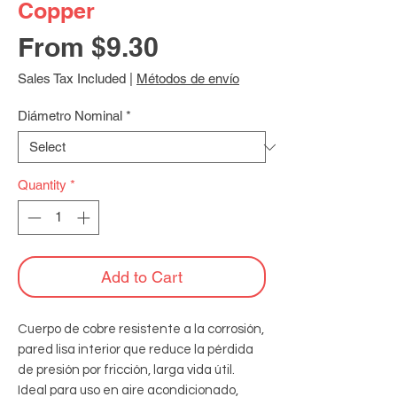
Copper
Sale
From
$9.30
Price
Sales Tax Included
|
Métodos de envío
Diámetro Nominal
*
Quantity
*
Add to Cart
Cuerpo de cobre resistente a la corrosión, 
pared lisa interior que reduce la pérdida 
de presión por fricción, larga vida útil. 
Ideal para uso en aire acondicionado, 