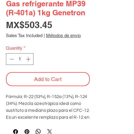
Gas refrigerante MP39
(R-401a) 1kg Genetron
Price
MX$503.45
Sales Tax Included
|
Métodos de envío
Quantity
*
Add to Cart
Fórmula: R-22 (53%), R-152a (13%), R-124 
(34%). Mezcla azeotrópica ideal como 
sustituto a mediano plazo para el CFC-12. 
Es un excelente remplazo para el R-12 en 
equipos de temperatura media para 
sistemas de refrigeración comercial.