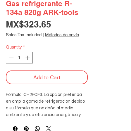
Gas refrigerante R-
134a 820g ARK-tools
Price
MX$323.65
Sales Tax Included
|
Métodos de envío
Quantity
*
Add to Cart
Fórmula: CH2FCF3. La opción preferida 
en amplia gama de refrigeración debido 
a su fórmula que no daña al medio 
ambiente y de eficiencia energética y 
capacidad similar a otros gases como el 
CFC-12.