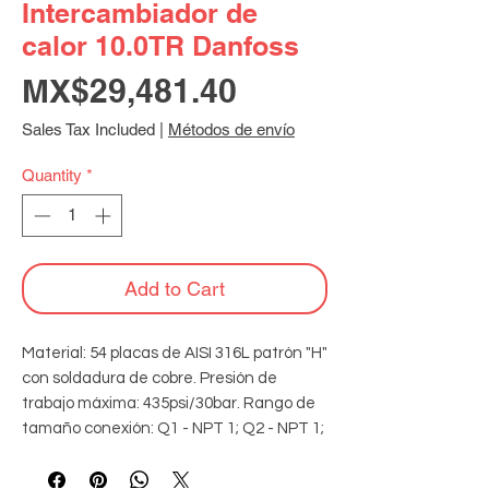
Intercambiador de
calor 10.0TR Danfoss
Price
MX$29,481.40
Sales Tax Included
|
Métodos de envío
Quantity
*
Add to Cart
Material: 54 placas de AISI 316L patrón "H" 
con soldadura de cobre. Presión de 
trabajo máxima: 435psi/30bar. Rango de 
tamaño conexión: Q1 - NPT 1; Q2 - NPT 1; 
Q3 - ODF 5/8"; Q4 - ODF 1-1/8". 
Temperatura de diseño: -196°C a 200°C.