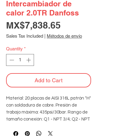
Intercambiador de
calor 2.0TR Danfoss
Price
MX$7,838.65
Sales Tax Included
|
Métodos de envío
Quantity
*
Add to Cart
Material: 20 placas de AISI 316L patrón "H" 
con soldadura de cobre. Presión de 
trabajo máxima: 435psi/30bar. Rango de 
tamaño conexión: Q1 - NPT 3/4; Q2 - NPT 
3/4; Q3 - ODF 1/2"; Q4 - ODF 7/8". 
Volumen: 6.97L, temperatura de diseño: 