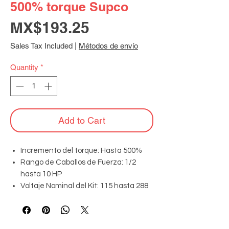
500% torque Supco
Price
MX$193.25
Sales Tax Included
|
Métodos de envío
Quantity
*
Add to Cart
Incremento del torque: Hasta 500%
Rango de Caballos de Fuerza: 1/2
hasta 10 HP
Voltaje Nominal del Kit: 115 hasta 288
VAC
Corriente Máxima: 22 Amperes
Rango de enfriamiento: 4,000 hasta