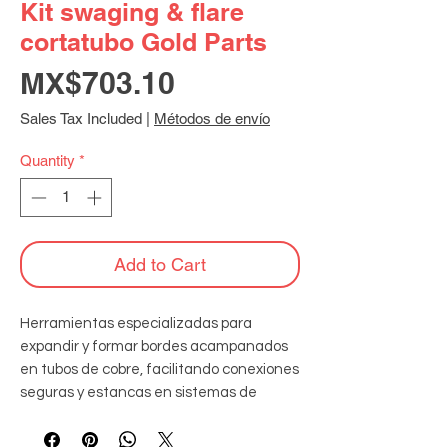
Kit swaging & flare
cortatubo Gold Parts
Price
MX$703.10
Sales Tax Included
|
Métodos de envío
Quantity
*
Add to Cart
Herramientas especializadas para 
expandir y formar bordes acampanados 
en tubos de cobre, facilitando conexiones 
seguras y estancas en sistemas de 
refrigeración y aire acondicionado, para 
tubos desde 3/16" hasta 3/4". Incluye 