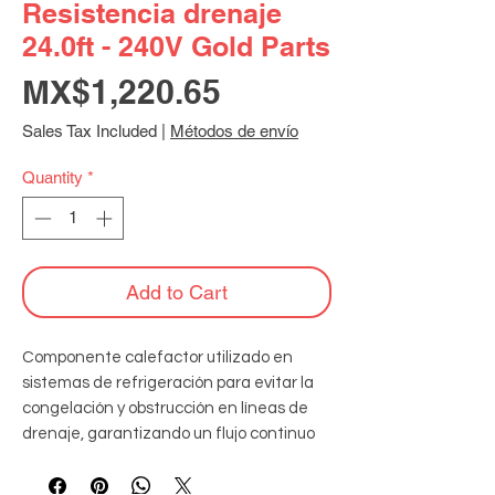
Resistencia drenaje
24.0ft - 240V Gold Parts
Price
MX$1,220.65
Sales Tax Included
|
Métodos de envío
Quantity
*
Add to Cart
Componente calefactor utilizado en 
sistemas de refrigeración para evitar la 
congelación y obstrucción en líneas de 
drenaje, garantizando un flujo continuo 
de agua condensada, construido con una 
camisa de polivinilo a prueba de humedad 