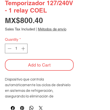
Temporizador 127/240V
- 1 relay COEL
Price
MX$800.40
Sales Tax Included
|
Métodos de envío
Quantity
*
Add to Cart
Dispositivo que controla 
automáticamente los ciclos de deshielo 
en sistemas de refrigeración, 
asegurando la eliminación de 
acumulaciones de hielo en el evaporador. 
Hasta 20 programas (10 enciende y 10 