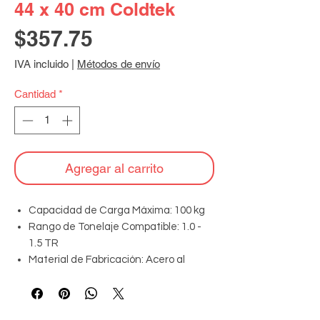
44 x 40 cm Coldtek
Precio
$357.75
IVA incluido
|
Métodos de envío
Cantidad
*
Agregar al carrito
Capacidad de Carga Máxima: 100 kg
Rango de Tonelaje Compatible: 1.0 -
1.5 TR
Material de Fabricación: Acero al
carbono galvanizado
Tipo de Recubrimiento: Pintura
electrostática en polvo (Epóxica)