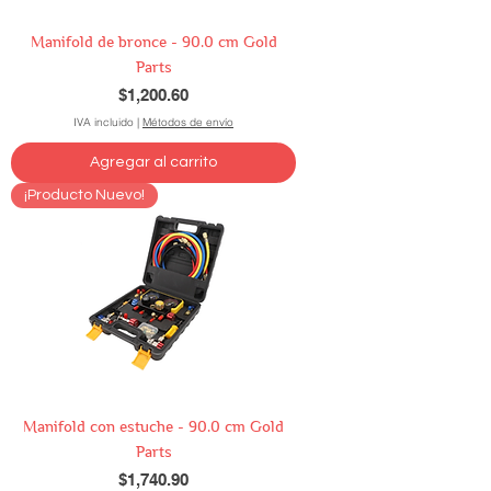
Manifold de bronce - 90.0 cm Gold
Parts
Precio
$1,200.60
IVA incluido
|
Métodos de envío
Agregar al carrito
¡Producto Nuevo!
Manifold con estuche - 90.0 cm Gold
Parts
Precio
$1,740.90