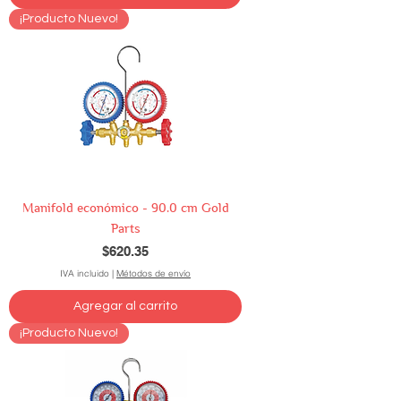
¡Producto Nuevo!
Manifold económico - 90.0 cm Gold
Parts
Precio
$620.35
IVA incluido
|
Métodos de envío
Agregar al carrito
¡Producto Nuevo!