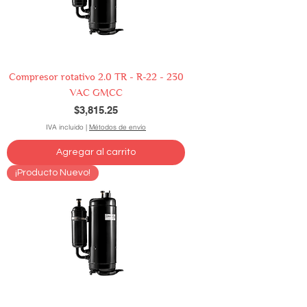
Compresor rotativo 2.0 TR - R-22 - 230
VAC GMCC
Precio
$3,815.25
IVA incluido
|
Métodos de envío
Agregar al carrito
¡Producto Nuevo!