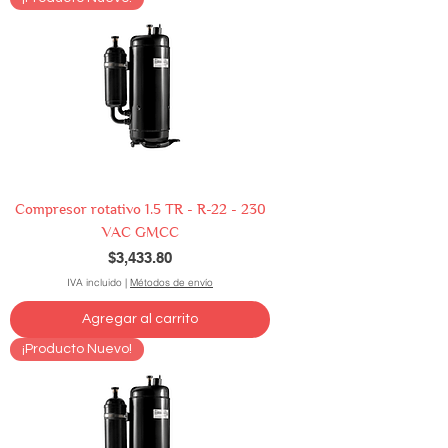
Compresor rotativo 1.5 TR - R-22 - 230
VAC GMCC
Precio
$3,433.80
IVA incluido
|
Métodos de envío
Agregar al carrito
¡Producto Nuevo!