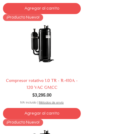
Agregar al carrito
¡Producto Nuevo!
Compresor rotativo 1.0 TR - R-410A -
120 VAC GMCC
Precio
$3,295.00
IVA incluido
|
Métodos de envío
Agregar al carrito
¡Producto Nuevo!