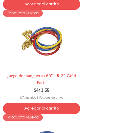
Agregar al carrito
¡Producto Nuevo!
Juego de mangueras 60" - R-22 Gold
Parts
Precio
$413.55
IVA incluido
|
Métodos de envío
Agregar al carrito
¡Producto Nuevo!