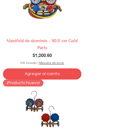
Manifold de aluminio - 90.0 cm Gold
Parts
Precio
$1,200.60
IVA incluido
|
Métodos de envío
Agregar al carrito
¡Producto Nuevo!