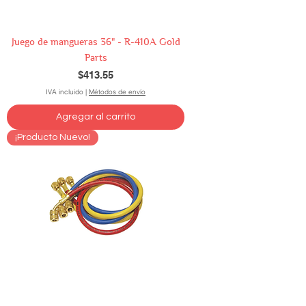
Juego de mangueras 36" - R-410A Gold
Parts
Precio
$413.55
IVA incluido
|
Métodos de envío
Agregar al carrito
¡Producto Nuevo!
Juego de mangueras 60" - R-410A Gold
Parts