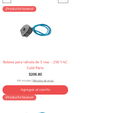
¡Producto Nuevo!
Bobina para válvula de 3 vías - 230 VAC
Gold Parts
Precio
$206.80
IVA incluido
|
Métodos de envío
Agregar al carrito
¡Producto Nuevo!