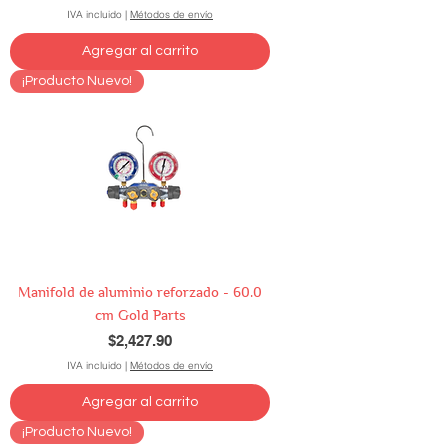
IVA incluido
|
Métodos de envío
Agregar al carrito
¡Producto Nuevo!
Manifold de aluminio reforzado - 60.0
cm Gold Parts
Precio
$2,427.90
IVA incluido
|
Métodos de envío
Agregar al carrito
¡Producto Nuevo!