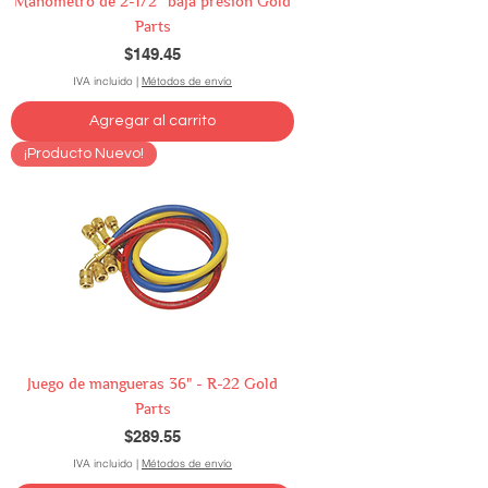
Manómetro de 2-1/2″ baja presión Gold
Parts
Precio
$149.45
IVA incluido
|
Métodos de envío
Agregar al carrito
¡Producto Nuevo!
Juego de mangueras 36" - R-22 Gold
Parts
Precio
$289.55
IVA incluido
|
Métodos de envío