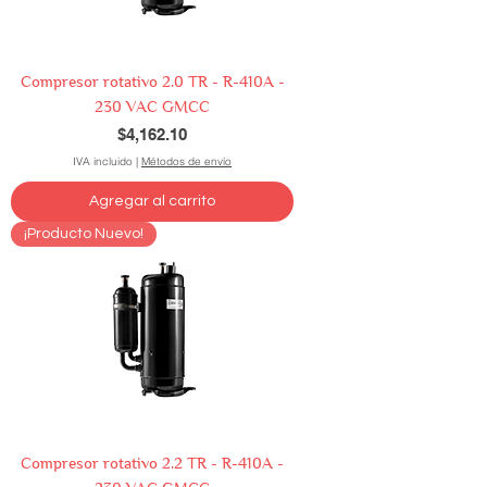
Compresor rotativo 2.0 TR - R-410A -
230 VAC GMCC
Precio
$4,162.10
IVA incluido
|
Métodos de envío
Agregar al carrito
¡Producto Nuevo!
Compresor rotativo 2.2 TR - R-410A -