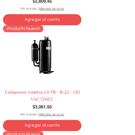
Precio
$2,809.45
IVA incluido
|
Métodos de envío
Agregar al carrito
¡Producto Nuevo!
Compresor rotativo 1.0 TR - R-22 - 120
VAC GMCC
Precio
$3,061.55
IVA incluido
|
Métodos de envío
Agregar al carrito
¡Producto Nuevo!