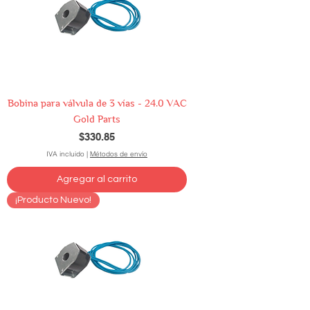
Bobina para válvula de 3 vías - 24.0 VAC
Gold Parts
Precio
$330.85
IVA incluido
|
Métodos de envío
Agregar al carrito
¡Producto Nuevo!