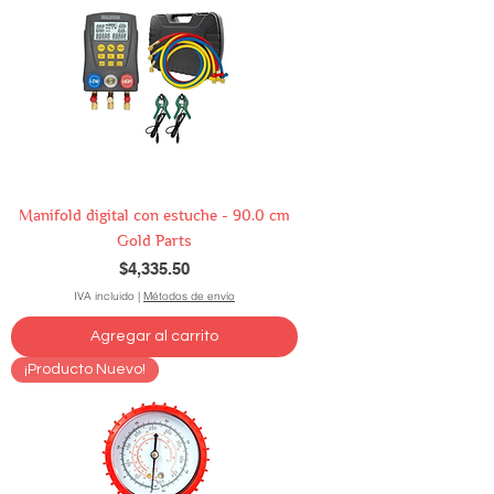
Manifold digital con estuche - 90.0 cm
Gold Parts
Precio
$4,335.50
IVA incluido
|
Métodos de envío
Agregar al carrito
¡Producto Nuevo!