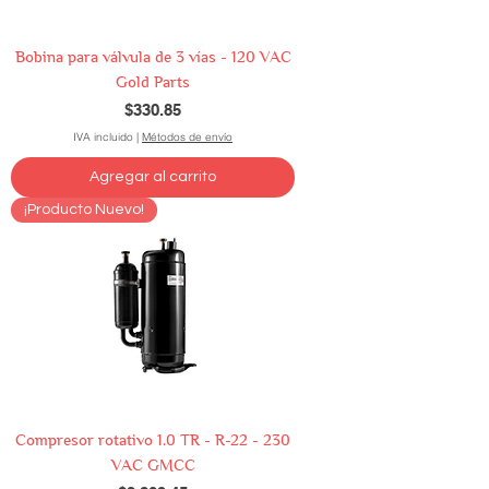
Bobina para válvula de 3 vías - 120 VAC
Gold Parts
Precio
$330.85
IVA incluido
|
Métodos de envío
Agregar al carrito
¡Producto Nuevo!
Compresor rotativo 1.0 TR - R-22 - 230
VAC GMCC