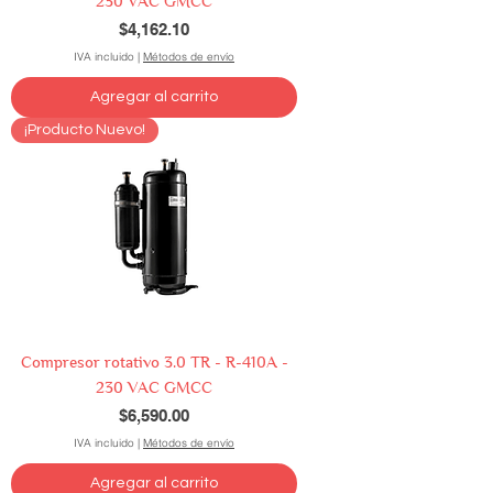
230 VAC GMCC
Precio
$4,162.10
IVA incluido
|
Métodos de envío
Agregar al carrito
¡Producto Nuevo!
Compresor rotativo 3.0 TR - R-410A -
230 VAC GMCC
Precio
$6,590.00
IVA incluido
|
Métodos de envío
Agregar al carrito