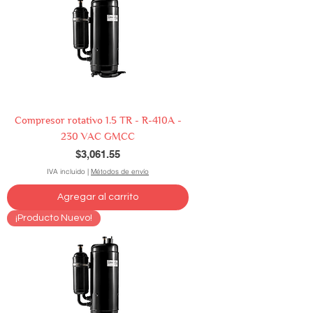
Compresor rotativo 1.5 TR - R-410A -
230 VAC GMCC
Precio
$3,061.55
IVA incluido
|
Métodos de envío
Agregar al carrito
¡Producto Nuevo!