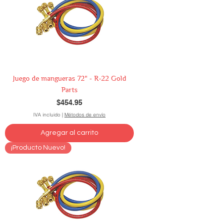
Juego de mangueras 72" - R-22 Gold
Parts
Precio
$454.95
IVA incluido
|
Métodos de envío
Agregar al carrito
¡Producto Nuevo!