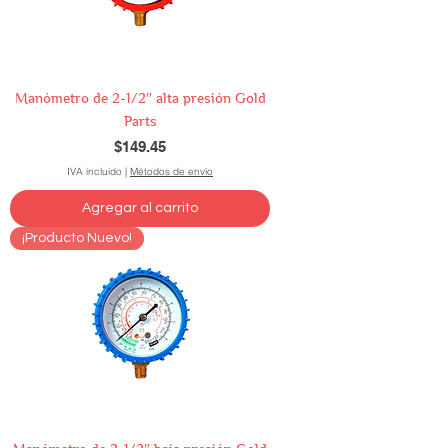
Manómetro de 2-1/2″ alta presión Gold
Parts
Precio
$149.45
IVA incluido
|
Métodos de envío
Agregar al carrito
¡Producto Nuevo!