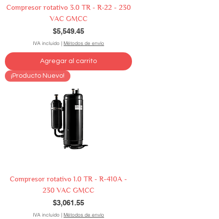
Compresor rotativo 3.0 TR - R-22 - 230
VAC GMCC
Precio
$5,549.45
IVA incluido
|
Métodos de envío
Agregar al carrito
¡Producto Nuevo!
Compresor rotativo 1.0 TR - R-410A -
230 VAC GMCC
Precio
$3,061.55
IVA incluido
|
Métodos de envío