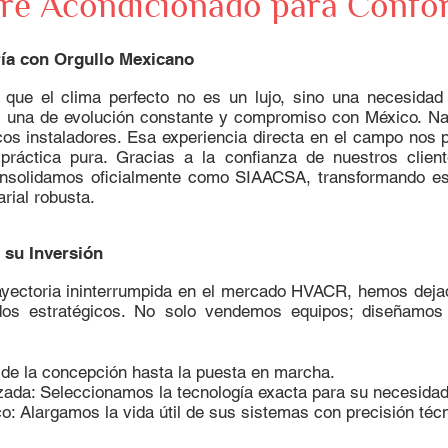
re Acondicionado para Confort
ría con Orgullo Mexicano
e el clima perfecto no es un lujo, sino una necesidad p
 es una de evolución constante y compromiso con México.
Na
os instaladores. Esa experiencia directa en el campo nos p
 práctica pura. Gracias a la confianza de nuestros clien
onsolidamos oficialmente como SIAACSA, transformando es
rial robusta.
 su Inversión
yectoria ininterrumpida en el mercado HVACR, hemos dejad
ados estratégicos. No solo vendemos equipos; diseñamos 
sde la concepción hasta la puesta en marcha.
zada: Seleccionamos la tecnología exacta para su necesidad
: Alargamos la vida útil de sus sistemas con precisión técn