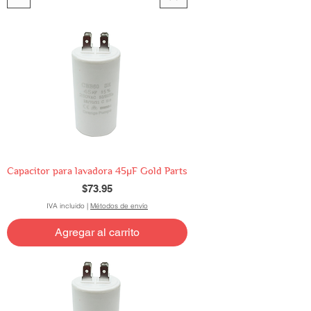
Capacitor para lavadora 45µF Gold Parts
Precio
$73.95
IVA incluido
|
Métodos de envío
Agregar al carrito