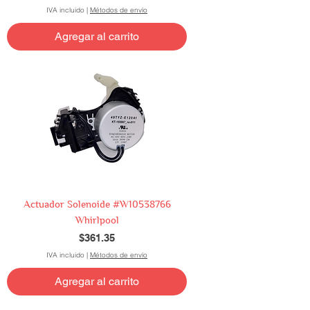
IVA incluido
|
Métodos de envío
Agregar al carrito
Actuador Solenoide #W10538766
Whirlpool
Precio
$361.35
IVA incluido
|
Métodos de envío
Agregar al carrito