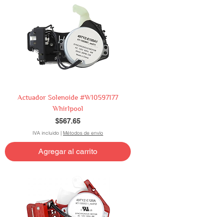
Actuador Solenoide #W10597177
Whirlpool
Precio
$567.65
IVA incluido
|
Métodos de envío
Agregar al carrito