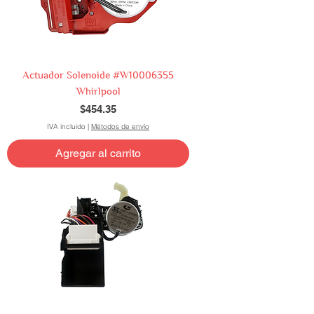
Actuador Solenoide #W10006355
Whirlpool
Precio
$454.35
IVA incluido
|
Métodos de envío
Agregar al carrito