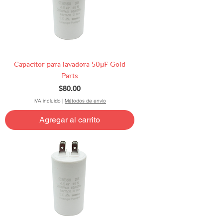
Capacitor para lavadora 50µF Gold
Parts
Precio
$80.00
IVA incluido
|
Métodos de envío
Agregar al carrito