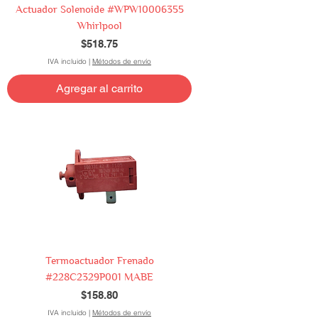
Actuador Solenoide #WPW10006355
Whirlpool
Precio
$518.75
IVA incluido
|
Métodos de envío
Agregar al carrito
Termoactuador Frenado
#228C2329P001 MABE
Precio
$158.80
IVA incluido
|
Métodos de envío