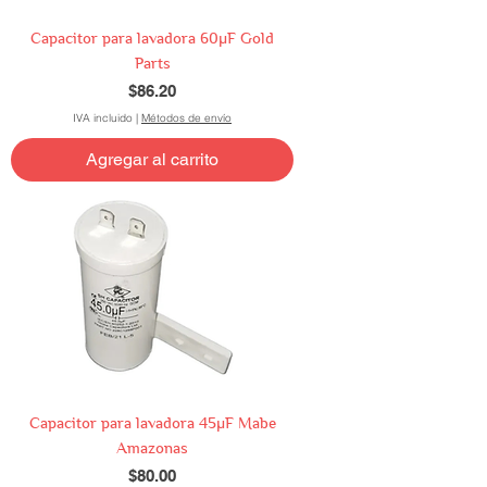
Capacitor para lavadora 60µF Gold
Parts
Precio
$86.20
IVA incluido
|
Métodos de envío
Agregar al carrito
Capacitor para lavadora 45µF Mabe
Amazonas
Precio
$80.00