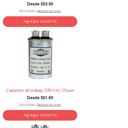
Precio de oferta
Desde
$93.95
IVA incluido
|
Métodos de envío
Agregar al carrito
Capacitor de trabajo 370 VAC Cluxer
Precio de oferta
Desde
$61.60
IVA incluido
|
Métodos de envío
Agregar al carrito