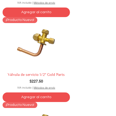
IVA incluido
|
Métodos de envío
Agregar al carrito
¡Producto Nuevo!
Válvula de servicio 1/2" Gold Parts
Precio
$227.50
IVA incluido
|
Métodos de envío
Agregar al carrito
¡Producto Nuevo!