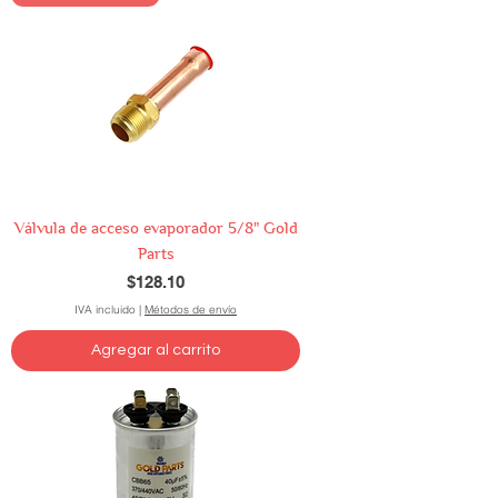
Válvula de acceso evaporador 5/8" Gold
Parts
Precio
$128.10
IVA incluido
|
Métodos de envío
Agregar al carrito