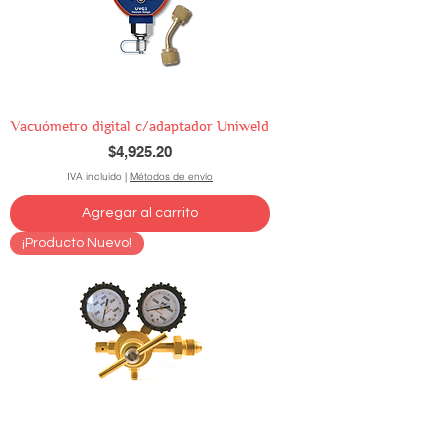
Vacuómetro digital c/adaptador Uniweld
Precio
$4,925.20
IVA incluido
|
Métodos de envío
Agregar al carrito
¡Producto Nuevo!