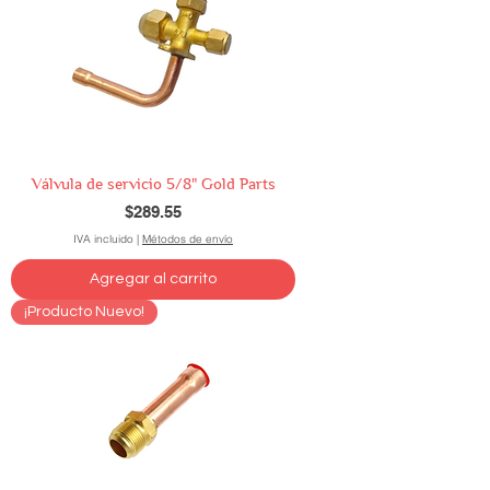
Válvula de servicio 5/8" Gold Parts
Precio
$289.55
IVA incluido
|
Métodos de envío
Agregar al carrito
¡Producto Nuevo!