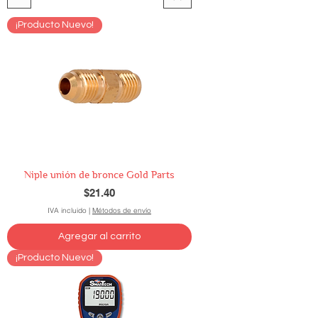
¡Producto Nuevo!
Niple unión de bronce Gold Parts
Precio
$21.40
IVA incluido
|
Métodos de envío
Agregar al carrito
¡Producto Nuevo!