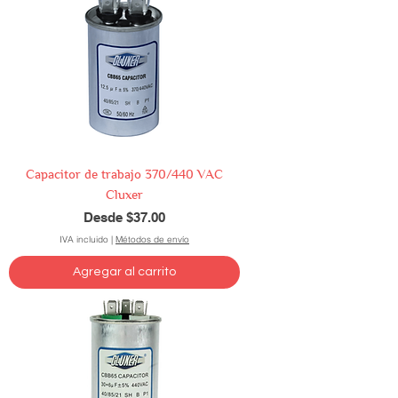
Capacitor de trabajo 370/440 VAC
Cluxer
Precio de oferta
Desde
$37.00
IVA incluido
|
Métodos de envío
Agregar al carrito