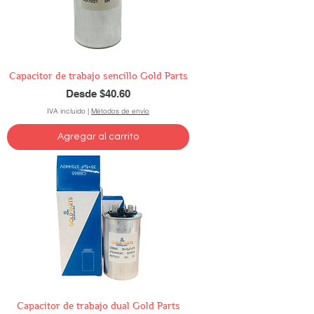
Capacitor de trabajo sencillo Gold Parts
Precio de oferta
Desde
$40.60
IVA incluido
|
Métodos de envío
Agregar al carrito
Capacitor de trabajo dual Gold Parts