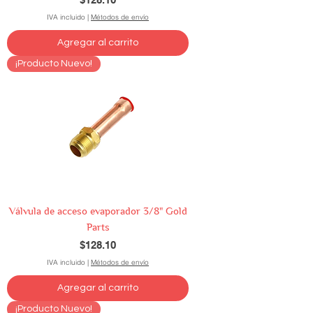
IVA incluido
|
Métodos de envío
Agregar al carrito
¡Producto Nuevo!
Válvula de acceso evaporador 3/8" Gold
Parts
Precio
$128.10
IVA incluido
|
Métodos de envío
Agregar al carrito
¡Producto Nuevo!