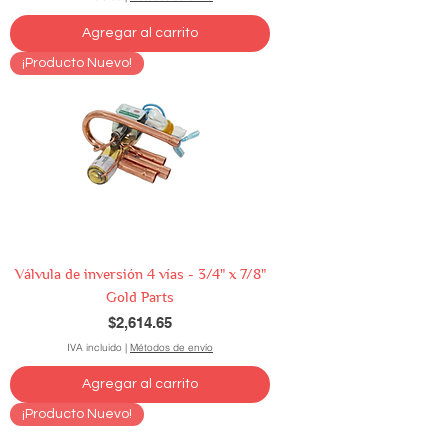
Agregar al carrito
¡Producto Nuevo!
Válvula de inversión 4 vías - 3/4" x 7/8"
Gold Parts
Precio
$2,614.65
IVA incluido
|
Métodos de envío
Agregar al carrito
¡Producto Nuevo!