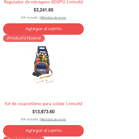
Regulador de nitrógeno 800PSI Uniweld
Precio
$3,241.65
IVA incluido
|
Métodos de envío
Agregar al carrito
¡Producto Nuevo!
Kit de oxiacetileno para soldar Uniweld
Precio
$13,873.60
IVA incluido
|
Métodos de envío
Agregar al carrito