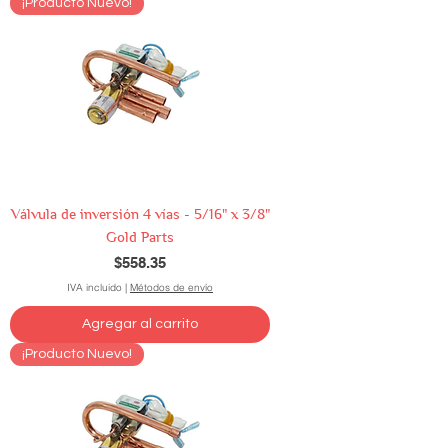
¡Producto Nuevo!
Válvula de inversión 4 vías - 5/16" x 3/8"
Gold Parts
Precio
$558.35
IVA incluido
|
Métodos de envío
Agregar al carrito
¡Producto Nuevo!