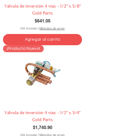
Válvula de inversión 4 vías - 1/2" x 5/8"
Gold Parts
Precio
$641.05
IVA incluido
|
Métodos de envío
Agregar al carrito
¡Producto Nuevo!
Válvula de inversión 4 vías - 1/2" x 3/4"
Gold Parts
Precio
$1,740.90
IVA incluido
|
Métodos de envío