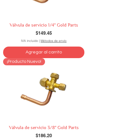
Válvula de servicio 1/4" Gold Parts
Precio
$149.45
IVA incluido
|
Métodos de envío
Agregar al carrito
¡Producto Nuevo!
Válvula de servicio 3/8" Gold Parts
Precio
$186.20