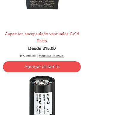
Capacitor encapsulado ventilador Gold
Parts
Precio de oferta
Desde
$15.00
IVA incluido
|
Métodos de envío
Agregar al carrito