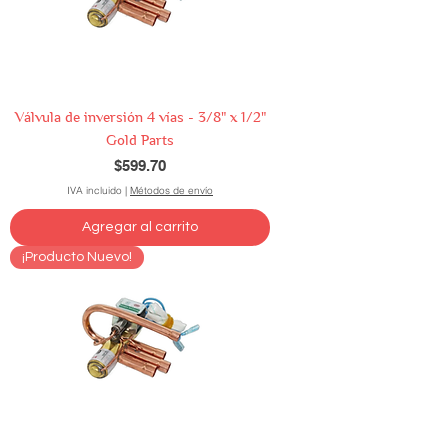
Válvula de inversión 4 vías - 3/8" x 1/2"
Gold Parts
Precio
$599.70
IVA incluido
|
Métodos de envío
Agregar al carrito
¡Producto Nuevo!