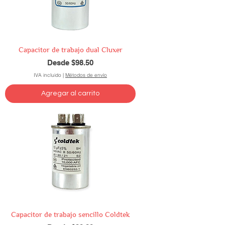
Capacitor de trabajo dual Cluxer
Precio de oferta
Desde
$98.50
IVA incluido
|
Métodos de envío
Agregar al carrito
Capacitor de trabajo sencillo Coldtek