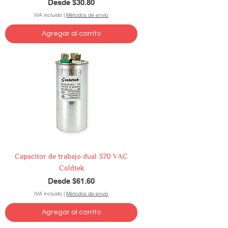
Precio de oferta
Desde
$30.80
IVA incluido
|
Métodos de envío
Agregar al carrito
Capacitor de trabajo dual 370 VAC
Coldtek
Precio de oferta
Desde
$61.60
IVA incluido
|
Métodos de envío
Agregar al carrito