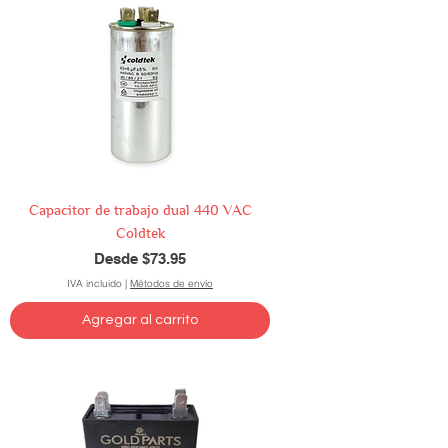
Capacitor de trabajo dual 440 VAC
Coldtek
Precio de oferta
Desde
$73.95
IVA incluido
|
Métodos de envío
Agregar al carrito