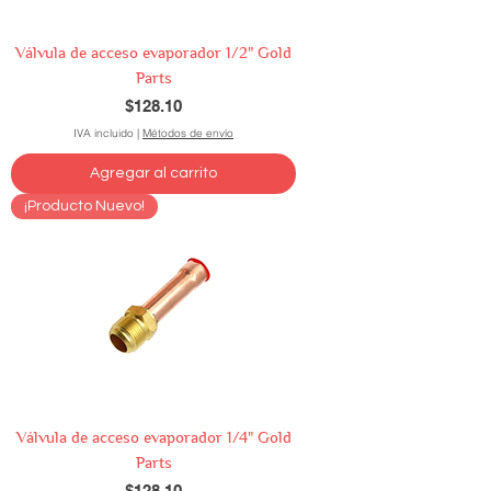
Válvula de acceso evaporador 1/2" Gold
Parts
Precio
$128.10
IVA incluido
|
Métodos de envío
Agregar al carrito
¡Producto Nuevo!
Válvula de acceso evaporador 1/4" Gold
Parts
Precio
$128.10