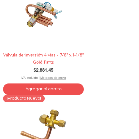
Válvula de inversión 4 vías - 7/8" x 1-1/8"
Gold Parts
Precio
$2,881.45
IVA incluido
|
Métodos de envío
Agregar al carrito
¡Producto Nuevo!