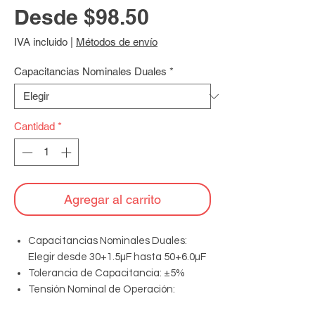
Precio
Desde
$98.50
de
IVA incluido
|
Métodos de envío
oferta
Capacitancias Nominales Duales
*
Cantidad
*
Agregar al carrito
Capacitancias Nominales Duales:
Elegir desde 30+1.5µF hasta 50+6.0µF
Tolerancia de Capacitancia: ±5%
Tensión Nominal de Operación:
370/440 VAC