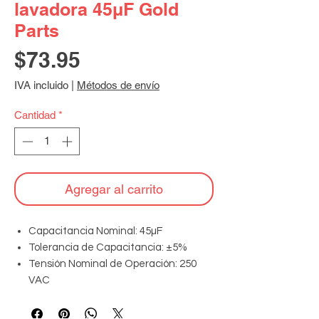
lavadora 45µF Gold
Parts
Precio
$73.95
IVA incluido
|
Métodos de envío
Cantidad
*
Agregar al carrito
Capacitancia Nominal: 45µF
Tolerancia de Capacitancia: ±5%
Tensión Nominal de Operación: 250
VAC
Frecuencia de Operación: 50/60 Hz
Clase de Aislamiento: B