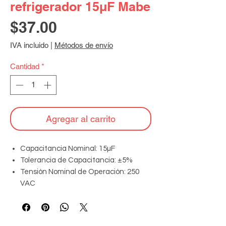
refrigerador 15µF Mabe
Precio
$37.00
IVA incluido
|
Métodos de envío
Cantidad
*
Agregar al carrito
Capacitancia Nominal: 15µF
Tolerancia de Capacitancia: ±5%
Tensión Nominal de Operación: 250
VAC
Frecuencia de Operación: 50/60 Hz
Clase de Aislamiento: B