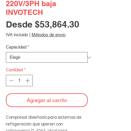
220V/3PH baja
INVOTECH
Precio
Desde
$53,864.30
de
IVA incluido
|
Métodos de envío
oferta
Capacidad
*
Cantidad
*
Agregar al carrito
Compresor diseñado para sistemas de 
refrigeración que operan con 
refrigerante R-404A, ideal para 