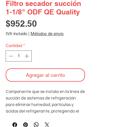
Filtro secador succión
1-1/8" ODF QE Quality
Precio
$952.50
IVA incluido
|
Métodos de envío
Cantidad
*
Agregar al carrito
Componente que se instala en la línea de 
succión de sistemas de refrigeración 
para eliminar humedad, partículas y 
ácidos del refrigerante, protegiendo el 
compresor y prolongando la vida útil del 
sistema. Anti-ácidos 70% de alúmina 