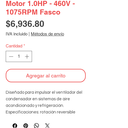
Motor 1.0HP - 460V -
1075RPM Fasco
Precio
$6,936.80
IVA incluido
|
Métodos de envío
Cantidad
*
Agregar al carrito
Diseñado para impulsar el ventilador del 
condensador en sistemas de aire 
acondicionado y refrigeración. 
Especificaciones: rotación reversible 
(ambos sentidos) - 460V monofásico - 
60Hz - 1075RPM - 3.0A - 60°C ambiente - 