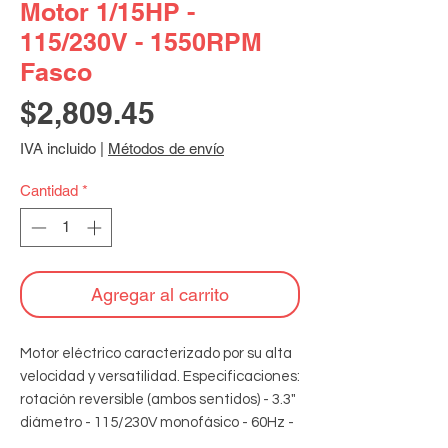
Motor 1/15HP -
115/230V - 1550RPM
Fasco
Precio
$2,809.45
IVA incluido
|
Métodos de envío
Cantidad
*
Agregar al carrito
Motor eléctrico caracterizado por su alta 
velocidad y versatilidad. Especificaciones: 
rotación reversible (ambos sentidos) - 3.3" 
diámetro - 115/230V monofásico - 60Hz - 
1550RPM - 7.5μf 370V capacitor - 5/16" x 