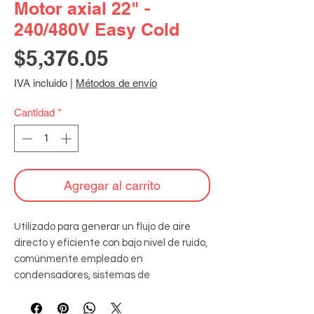
Motor axial 22" -
240/480V Easy Cold
Precio
$5,376.05
IVA incluido
|
Métodos de envío
Cantidad
*
Agregar al carrito
Utilizado para generar un flujo de aire 
directo y eficiente con bajo nivel de ruido, 
comúnmente empleado en 
condensadores, sistemas de 
refrigeración y aire acondicionado para la 
disipación de calor y ventilación. 