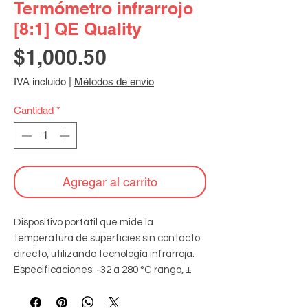
Termómetro infrarrojo
[8:1] QE Quality
Precio
$1,000.50
IVA incluido
|
Métodos de envío
Cantidad
*
Agregar al carrito
Dispositivo portátil que mide la 
temperatura de superficies sin contacto 
directo, utilizando tecnología infrarroja. 
Especificaciones: -32 a 280 °C rango, ± 
1.5% °C precisión, 0.1 °C  resolución, 8:1 
relación distancia al punto.